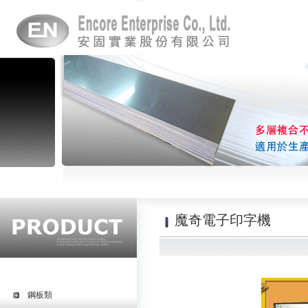
魔奇電子印字機
鋼板類